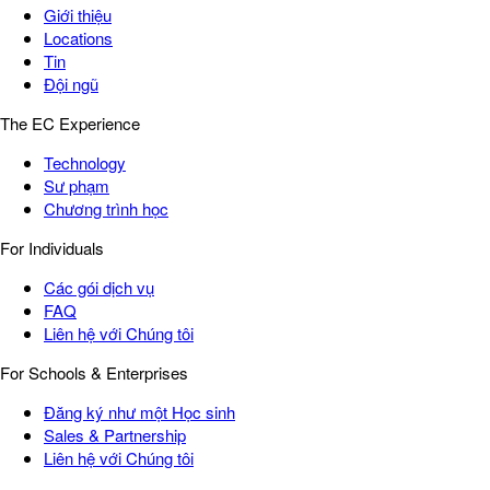
Giới thiệu
Locations
Tin
Đội ngũ
The EC Experience
Technology
Sư phạm
Chương trình học
For Individuals
Các gói dịch vụ
FAQ
Liên hệ với Chúng tôi
For Schools & Enterprises
Đăng ký như một Học sinh
Sales & Partnership
Liên hệ với Chúng tôi