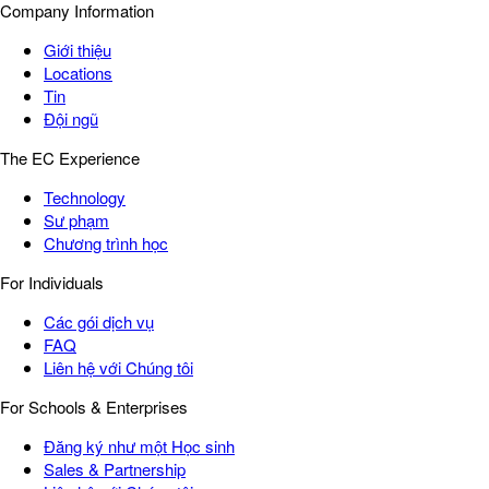
Company Information
Giới thiệu
Locations
Tin
Đội ngũ
The EC Experience
Technology
Sư phạm
Chương trình học
For Individuals
Các gói dịch vụ
FAQ
Liên hệ với Chúng tôi
For Schools & Enterprises
Đăng ký như một Học sinh
Sales & Partnership