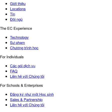
Giới thiệu
Locations
Tin
Đội ngũ
The EC Experience
Technology
Sư phạm
Chương trình học
For Individuals
Các gói dịch vụ
FAQ
Liên hệ với Chúng tôi
For Schools & Enterprises
Đăng ký như một Học sinh
Sales & Partnership
Liên hệ với Chúng tôi